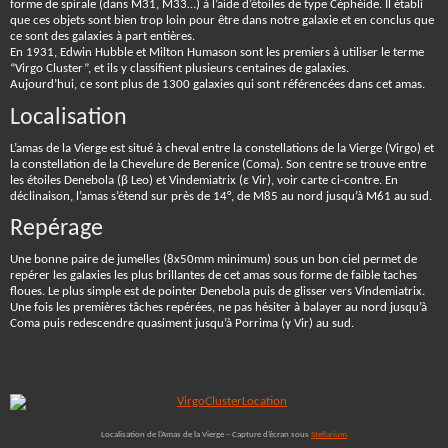
forme de spirale (dans M31, M33…) à l’aide d’étoiles de type Céphéide. Il établi
que ces objets sont bien trop loin pour être dans notre galaxie et en conclus que
ce sont des galaxies à part entières.
En 1931, Edwin Hubble et Milton Humason sont les premiers à utiliser le terme
“Virgo Cluster”, et ils y classifient plusieurs centaines de galaxies.
Aujourd’hui, ce sont plus de 1300 galaxies qui sont référencées dans cet amas.
Localisation
L’amas de la Vierge est situé à cheval entre la constellations de la Vierge (Virgo) et
la constellation de la Chevelure de Berenice (Coma). Son centre se trouve entre
les étoiles Denebola (β Leo) et Vindemiatrix (ε Vir), voir carte ci-contre. En
déclinaison, l’amas s’étend sur près de 14°, de M85 au nord jusqu’à M61 au sud.
Repérage
Une bonne paire de jumelles (8x50mm minimum) sous un bon ciel permet de
repérer les galaxies les plus brillantes de cet amas sous forme de faible taches
floues. Le plus simple est de pointer Denebola puis de glisser vers Vindemiatrix.
Une fois les premières tâches repérées, ne pas hésiter à balayer au nord jusqu’à
Coma puis redescendre quasiment jusqu’à Porrima (γ Vir) au sud.
Localisation de l’Amas de la Vierge – Capture d’écran sous
Stellarium