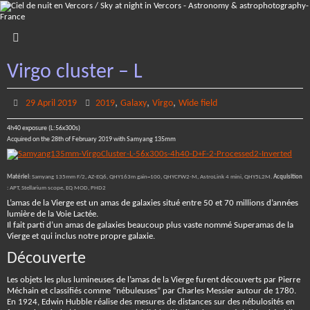
Skip
to
content
Virgo cluster – L
,
,
,
29 April 2019
2019
Galaxy
Virgo
Wide field
4h40 exposure (L:56x300s)
Acquired on the 28th of February 2019 with Samyang 135mm
Matériel
: Samyang 135mm F/2, AZ-EQ6, QHY163m gain=100, QHYCFW2-M, AstroLink 4 mini, QHY5L2M.
Acquisition
: APT, Stellarium scope, EQ MOD, PHD2
L’amas de la Vierge est un amas de galaxies situé entre 50 et 70 millions d’années
lumière de la Voie Lactée.
Il fait parti d’un amas de galaxies beaucoup plus vaste nommé Superamas de la
Vierge et qui inclus notre propre galaxie.
Découverte
Les objets les plus lumineuses de l’amas de la Vierge furent découverts par Pierre
Méchain et classifiés comme “nébuleuses” par Charles Messier autour de 1780.
En 1924, Edwin Hubble réalise des mesures de distances sur des nébulosités en