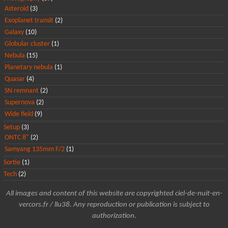
Asteroid
(3)
Exoplanet transit
(2)
Galaxy
(10)
Globular cluster
(1)
Nebula
(15)
Planetary nebula
(1)
Quasar
(4)
SN remnant
(2)
Supernova
(2)
Wide field
(9)
Setup
(3)
ONTC 8"
(2)
Samyang 135mm F/2
(1)
Sortie
(1)
Tech
(2)
All images and content of this website are copyrighted ciel-de-nuit-en-
vercors.fr / llu38. Any reproduction or publication is subject to
authorization.