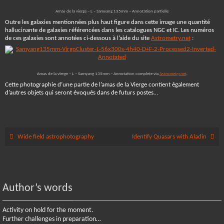
Amas de la vierge – L – Samyang 135mm – Annotation partielle
Outre les galaxies mentionnées plus haut figure dans cette image une quantité
hallucinante de galaxies référencées dans les catalogues NGC et IC. Les numéros
de ces galaxies sont annotées ci-dessous à l’aide du site
Astrometry.net
:
Amas de la vierge – L – Samyang 135mm – Annotation complete via
Astrometry.net
.
Cette photographie d’une partie de l’amas de la Vierge contient également
d’autres objets qui seront évoqués dans de futurs postes…
Wide field astrophotography
Identify Quasars with Aladin
Author’s words
Activity on hold for the moment.
Further challenges in preparation…