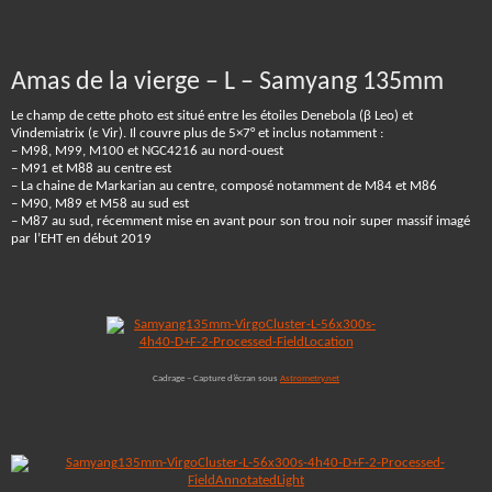
Amas de la vierge – L – Samyang 135mm
Le champ de cette photo est situé entre les étoiles Denebola (β Leo) et
Vindemiatrix (ε Vir). Il couvre plus de 5×7° et inclus notamment :
– M98, M99, M100 et NGC4216 au nord-ouest
– M91 et M88 au centre est
– La chaine de Markarian au centre, composé notamment de M84 et M86
– M90, M89 et M58 au sud est
– M87 au sud, récemment mise en avant pour son trou noir super massif imagé
par l’EHT en début 2019
Cadrage – Capture d’écran sous
Astrometry.net