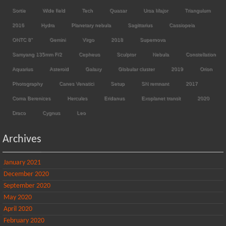
Sortie
Wide field
Tech
Quasar
Ursa Major
Triangulum
2016
Hydra
Planetary nebula
Sagittarius
Cassiopeia
ONTC 8"
Gemini
Virgo
2018
Supernova
Samyang 135mm F/2
Cepheus
Sculptor
Nebula
Constellation
Aquarius
Asteroid
Galaxy
Globular cluster
2019
Orion
Photography
Canes Venatici
Setup
SN remnant
2017
Coma Berenices
Hercules
Eridanus
Exoplanet transit
2020
Draco
Cygnus
Leo
Archives
January 2021
December 2020
September 2020
May 2020
April 2020
February 2020